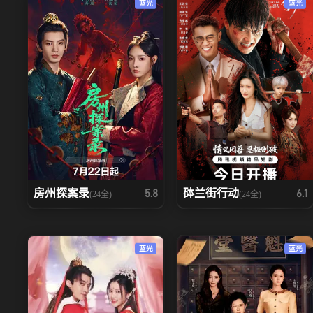
蓝光
蓝光
房州探案录
砵兰街行动
5.8
6.1
(24全)
(24全)
蓝光
蓝光