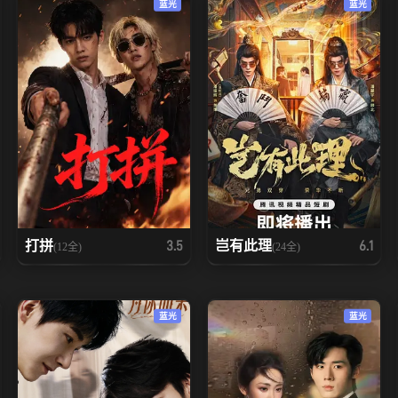
蓝光
蓝光
打拼
岂有此理
3.5
6.1
(12全)
(24全)
蓝光
蓝光