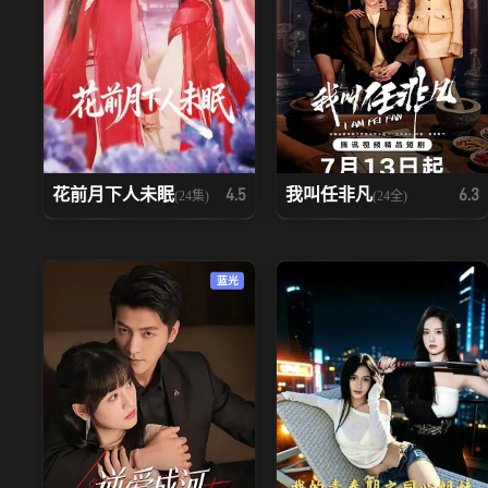
花前月下人未眠
我叫任非凡
4.5
6.3
(24集)
(24全)
蓝光