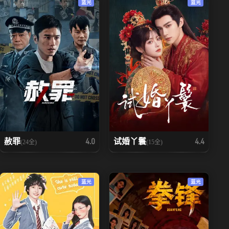
蓝光
蓝光
赦罪
试婚丫鬟
4.0
4.4
(24全)
(15全)
蓝光
蓝光