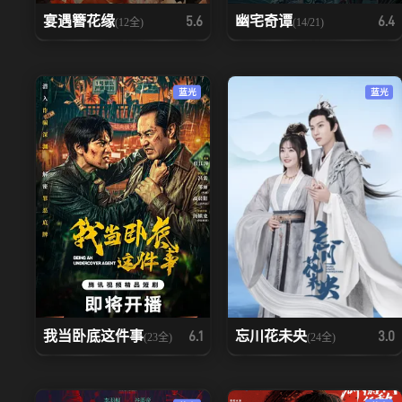
宴遇簪花缘
幽宅奇谭
5.6
6.4
(12全)
(14/21)
蓝光
蓝光
我当卧底这件事
忘川花未央
6.1
3.0
(23全)
(24全)