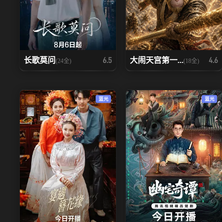
长歌莫问
大闹天宫第一...
6.5
4.6
(24全)
(18全)
蓝光
蓝光