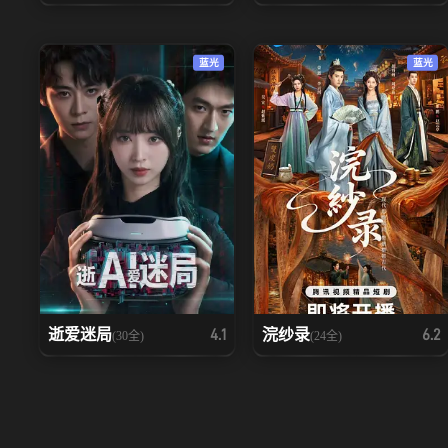
蓝光
蓝光
逝爱迷局
浣纱录
4.1
6.2
(30全)
(24全)