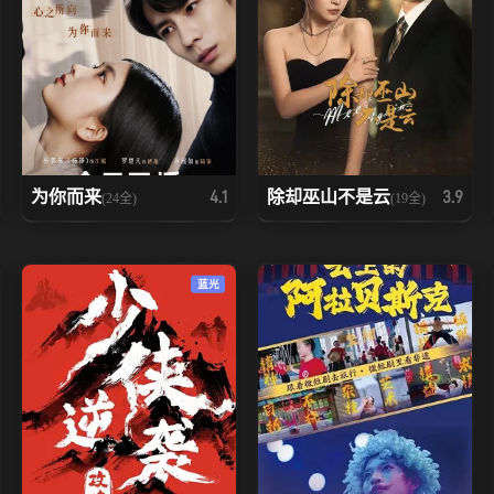
为你而来
除却巫山不是云
4.1
3.9
(24全)
(19全)
蓝光