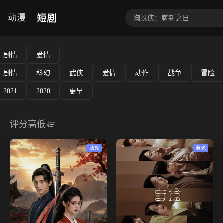
短剧
动漫
剧情
爱情
剧情
科幻
武侠
爱情
动作
战争
冒险
2021
2020
更早
评分高低
蓝光
蓝光