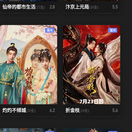
仙帝的都市生活
汴京上元局
2.8
5.5
(25全)
(20全)
蓝光
蓝光
灼灼不倾城
折金枝
6.2
5.6
(20全)
(24全)