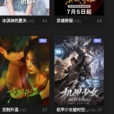
冰淇淋的夏天
京城奇探
5.6
6.8
(20全)
(36全)
蓝光
蓝光
克制升温
机甲少女破时空...
5.7
2.7
(24全)
(18全)