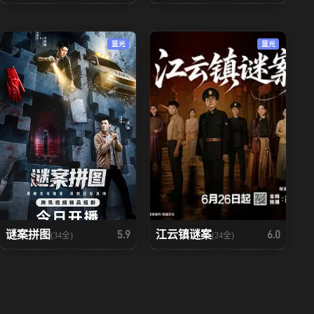
蓝光
蓝光
谜案拼图
江云镇谜案
5.9
6.0
(34全)
(24全)