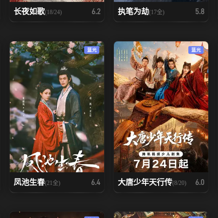
长夜如歌
执笔为劫
6.2
5.8
(18/24)
(17全)
蓝光
蓝光
凤池生春
大唐少年天行传
6.4
6.0
(21全)
(8/20)