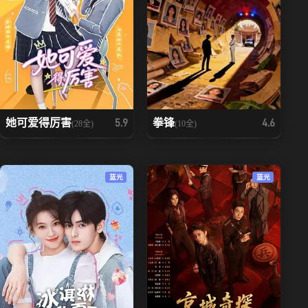
她可爱得厉害
拳锋
5.9
4.6
(28全)
(10全)
蓝光
蓝光