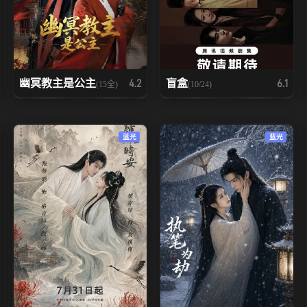
幽冥教主是公主
盲盒
4.2
6.1
(15全)
(10/24)
蓝光
蓝光