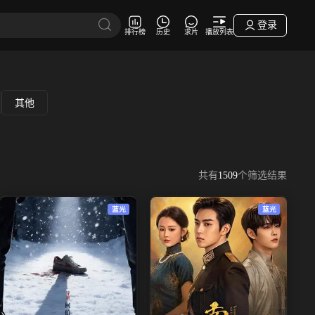
登录
排行榜
历史
求片
播放列表
其他
共有
1509
个筛选结果
蓝光
蓝光