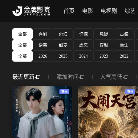
首页
电影
电视剧
综艺
全部
喜剧
奇幻
惊悚
悬疑
古装
全部
逆袭
甜宠
虐恋
穿越
重生
全部
2026
2025
2024
2023
2022
最近更新
添加时间
人气高低
蓝光
蓝光