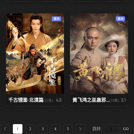
蓝光
蓝光
千古镜鉴·北漠篇
黄飞鸿之巫蛊邪...
4.5
3.1
(13全)
(16集)
跳转
1
2
3
4
5
GO