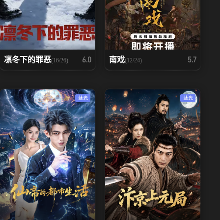
凛冬下的罪恶
南戏
6.0
5.7
(16/26)
(12/24)
蓝光
蓝光