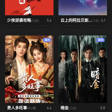
少侠逆袭攻略
云上的阿拉贝斯...
5.6
6.1
(26全)
(12全)
蓝光
蓝光
贵人多旺事
暗金
6.4
5.8
共26集
(25全)