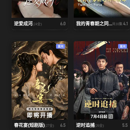
逆爱成河
我的青春期之同...
6.0
4.1
(24全)
共10集
蓝光
蓝光
春花宴(短剧版)
逆时追捕
6.5
5.5
(27全)
(26全)