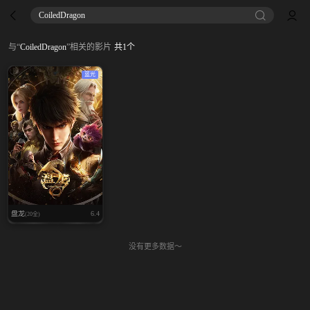
CoiledDragon
与
“
CoiledDragon
”
相关的影片
共
1
个
蓝光
盘龙
6.4
(20全)
没有更多数据～