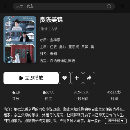
天才，女友
良陈美锦
剧情
古装
导演：
金雄豪
主演：
任敏
此沙
董思成
黄羿
吴
别名：
未知
语言：
汉语普通话,国语
立即播放
2026.05.03
45分22秒
5.9
607万
评分
热度
上映时间
时间
简介：
根据沉香灰烬的同名小说改编。顾家大姑娘顾锦朝自出生起便被寄养在外
祖家。亲生父母的忽视、外祖母的宠爱，让顾锦朝开启了自己肆无忌惮的人生。
回到顾家后，顾锦朝始终亮着利爪，应对各种人与事，与一般闺阁
女子颇为不同。顾锦朝蓬勃的生命力直击内阁权臣陈三爷的心，也深深吸引着世