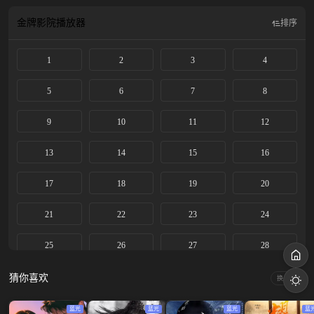
子爷叶限、端方君子陈玄青。面对婚嫁问题，顾锦朝有自己的婚恋观。在她逐渐
看清了自己内心之后，她坚定地选择了那个尊重她本性，容许她做自己的陈三
金牌影院
播放器
排序
爷。俩人婚后，她也逐渐成长为合格的重臣夫人，辅佐陈三爷一步步登上首辅之
位，与陈三爷携手，将利国利民的一系列政策推行天下，解百姓之苦，成就太平
1
2
3
4
盛世。
5
6
7
8
9
10
11
12
13
14
15
16
17
18
19
20
21
22
23
24
25
26
27
28
29
30
31
32
猜你喜欢
换一换
33
34
35
36
蓝光
蓝光
蓝光
蓝