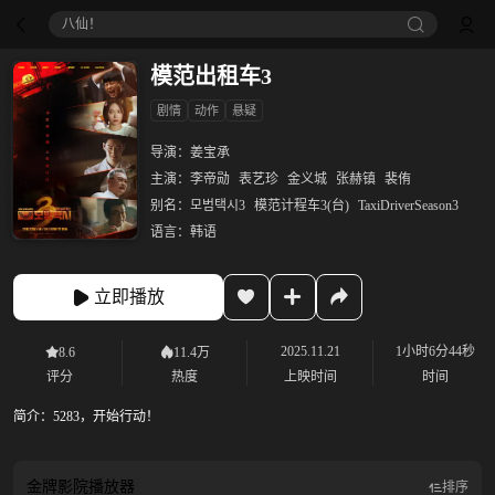
八仙！
模范出租车3
剧情
动作
悬疑
导演：
姜宝承
主演：
李帝勋
表艺珍
金义城
张赫镇
裴侑
别名：
모범택시3
模范计程车3(台)
TaxiDriverSeason3
语言：
韩语
立即播放
2025.11.21
1小时6分44秒
8.6
11.4万
评分
热度
上映时间
时间
简介：
5283，开始行动！
金牌影院
播放器
排序