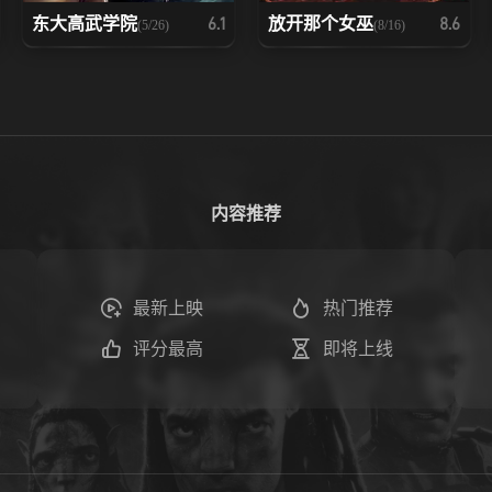
东大高武学院
放开那个女巫
6.1
8.6
(5/26)
(8/16)
内容推荐
最新上映
热门推荐
评分最高
即将上线