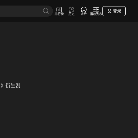
登录
排行榜
历史
求片
播放列表
？》衍生剧