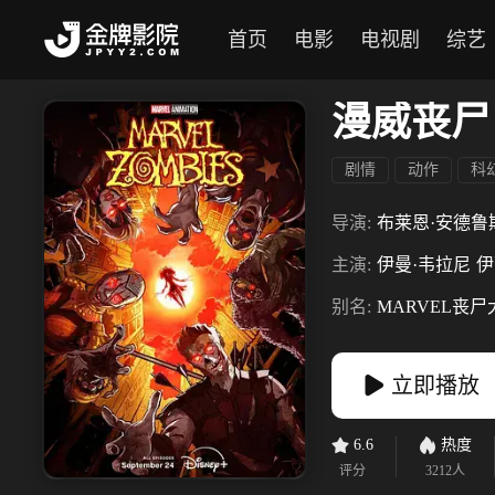
首页
电影
电视剧
综艺
漫威丧尸
剧情
动作
科
导演:
布莱恩·安德鲁
主演:
伊曼·韦拉尼
伊
别名:
MARVEL丧尸
立即播放
6.6
热度
评分
3212
人