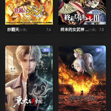
炒翻天
终末的女武神 ...
7.4
7.0
(05集)
(15集)
蓝光
蓝光