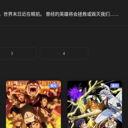
，世界末日近在眼前。 曾经的英雄将会拯救或毁灭我们……
3
4
蓝光
蓝光