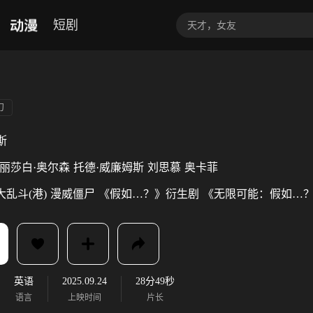
动漫
短剧
幻
斯
丽莎白·奥尔森
托德·威廉姆斯
刘思慕
奥卡菲
大乱斗(港)
漫威僵尸
《假如…？》衍生剧
《无限可能：假如…
英语
2025.09.24
28分49秒
语言
上映时间
片长