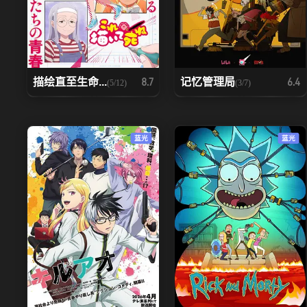
描绘直至生命...
记忆管理局
8.7
6.4
(5/12)
(3/7)
蓝光
蓝光