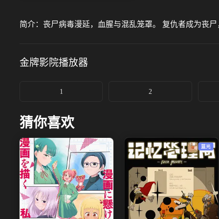
简介：
丧尸病毒漫延，血腥与混乱笼罩。 复仇者成为丧尸
金牌影院
播放器
1
2
猜你喜欢
蓝光