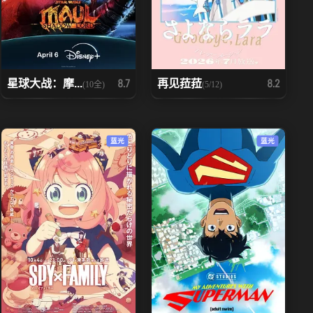
星球大战：摩...
再见菈菈
8.7
8.2
(10全)
(5/12)
蓝光
蓝光