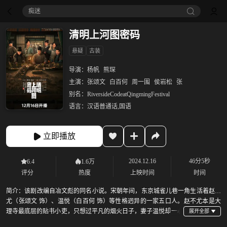
痴迷
清明上河图密码
悬疑
古装
导演：
杨帆
熊琛
主演：
张颂文
白百何
周一围
侯岩松
张
别名：
RiversideCodeatQingmingFestival
语言：
汉语普通话,国语
立即播放
2024.12.16
46分5秒
6.4
1.6万
评分
热度
上映时间
时间
简介：
该剧改编自冶文彪的同名小说。宋朝年间，东京城雀儿巷一角生活着赵不
尤（张颂文 饰）、温悦（白百何 饰）等性格迥异的一家五口人。赵不尤本是大
理寺最底层的贴书小吏，只想过平凡的烟火日子，妻子温悦却一心
只想置宅购田，一家人时常吵吵闹闹却也其乐融融。一次意外，一家人被卷入轰