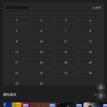
动的梅船大案中，开启 了一边破解各类悬案、一边解决层出不穷的家庭问题的奇
妙之旅。在此过程中，一家人重新认识并接纳了彼此，也各自收获了成长，携手
金牌影院
播放器
排序
渡过重重难关。随着一桩桩案件破解，一切线索都指向了“江南大善人”。最终通
过一家五口的共同努力揭露了恶人的伪善与恶行，打破了行市垄断、仕途不明的
1
2
3
4
混沌局面，既捍卫了小家的幸福，也守护了东京城百姓的安乐。
5
6
7
8
9
10
11
12
13
14
15
16
17
18
19
20
21
22
23
24
25
26
猜你喜欢
换一换
蓝光
蓝光
蓝光
蓝